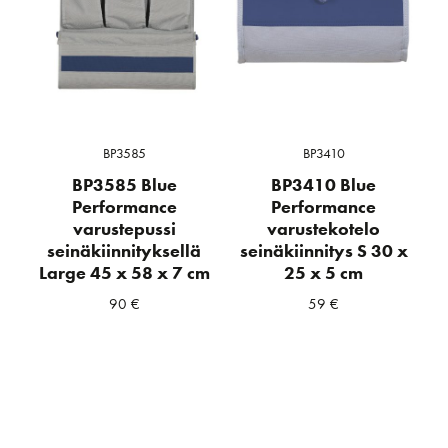
BP3585
BP3410
BP3585 Blue
BP3410 Blue
Performance
Performance
varustepussi
varustekotelo
seinäkiinnityksellä
seinäkiinnitys S 30 x
Large 45 x 58 x 7 cm
25 x 5 cm
90
€
59
€