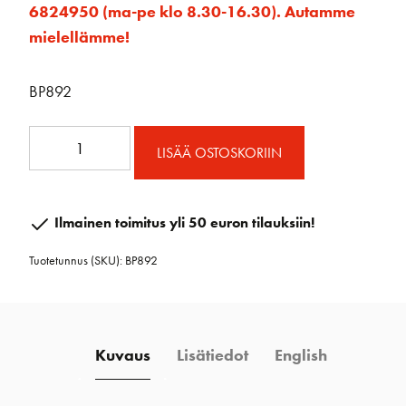
6824950 (ma-pe klo 8.30-16.30). Autamme
mielellämme!
BP892
BP892
LISÄÄ OSTOSKORIIN
Blue
Performance
Vanttiruuvinsuoja
Ilmainen toimitus yli 50 euron tilauksiin!
L
Tuotetunnus (SKU):
BP892
määrä
Kuvaus
Lisätiedot
English