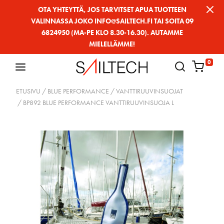
Siirry
OTA YHTEYTTÄ, JOS TARVITSET APUA TUOTTEEN
VALINNASSA JOKO INFO@SAILTECH.FI TAI SOITA 09
sivun
6824950 (MA-PE KLO 8.30-16.30). AUTAMME
sisältöön
MIELELLÄMME!
0
ETUSIVU
/
BLUE PERFORMANCE
/
VANTTIRUUVINSUOJAT
/ BP892 BLUE PERFORMANCE VANTTIRUUVINSUOJA L