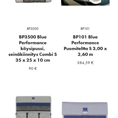
BP3500
BP101
BP3500 Blue
BP101 Blue
Performance
Performance
köysipussi,
Puomiteltta S 3,00 x
seinäkiinnitys Combi S
2,60 m
35 x 25 x 10 cm
384,59
€
90
€