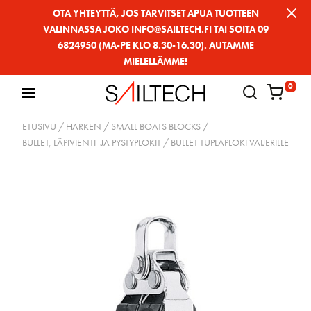
Siirry
OTA YHTEYTTÄ, JOS TARVITSET APUA TUOTTEEN
VALINNASSA JOKO INFO@SAILTECH.FI TAI SOITA 09
sivun
6824950 (MA-PE KLO 8.30-16.30). AUTAMME
sisältöön
MIELELLÄMME!
0
ETUSIVU
/
HARKEN
/
SMALL BOATS BLOCKS
/
BULLET, LÄPIVIENTI- JA PYSTYPLOKIT
/ BULLET TUPLAPLOKI VAIJERILLE