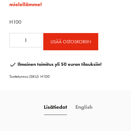
mielellämme!
H100
Bullet
LISÄÄ OSTOSKORIIN
tuplaploki
vaijerille
määrä
Ilmainen toimitus yli 50 euron tilauksiin!
Tuotetunnus (SKU):
H100
Lisätiedot
English