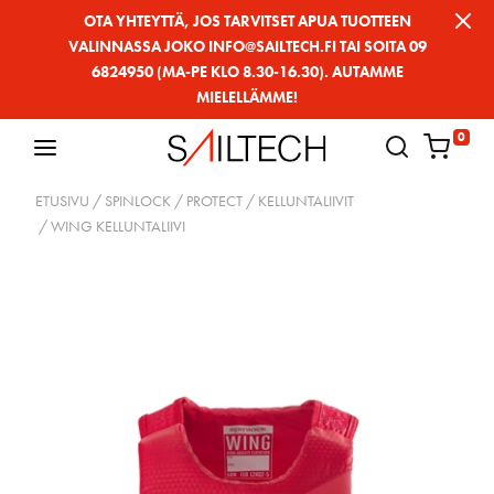
Siirry
OTA YHTEYTTÄ, JOS TARVITSET APUA TUOTTEEN
VALINNASSA JOKO INFO@SAILTECH.FI TAI SOITA 09
sivun
6824950 (MA-PE KLO 8.30-16.30). AUTAMME
sisältöön
MIELELLÄMME!
0
ETUSIVU
/
SPINLOCK
/
PROTECT
/
KELLUNTALIIVIT
/ WING KELLUNTALIIVI