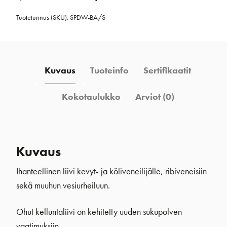
Tuotetunnus (SKU):
SPDW-BA/S
Kuvaus
Tuoteinfo
Sertifikaatit
Kokotaulukko
Arviot (0)
Kuvaus
Ihanteellinen liivi kevyt- ja köliveneilijälle, ribiveneisiin
sekä muuhun vesiurheiluun.
Ohut kelluntaliivi on kehitetty uuden sukupolven
vaatimuksiin.