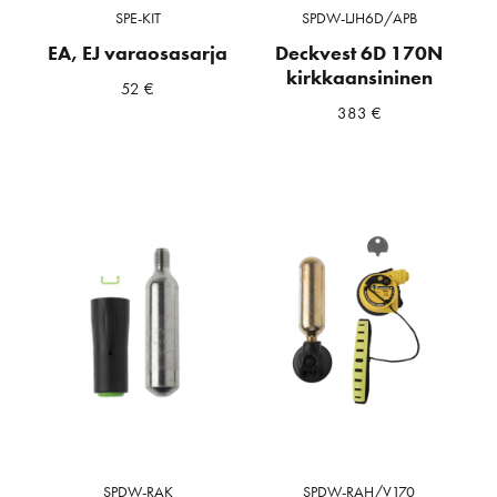
SPE-KIT
SPDW-LJH6D/APB
EA, EJ varaosasarja
Deckvest 6D 170N
kirkkaansininen
52
€
383
€
SPDW-RAK
SPDW-RAH/V170