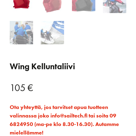
Wing Kelluntaliivi
105
€
Ota yhteyttä, jos tarvitset apua tuotteen
valinnassa joko info@sailtech.fi tai soita 09
6824950 (ma-pe klo 8.30-16.30). Autamme
mielellämme!