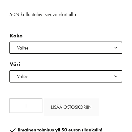
50N kelluntaliivi sivuvetoketjulla
Koko
Väri
Wing
LISÄÄ OSTOSKORIIN
Kelluntaliivi
määrä
Ilmainen toimitus yli 50 euron tilauksiin!