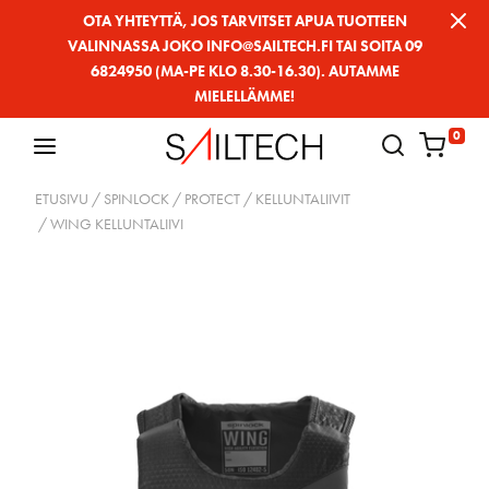
Siirry
OTA YHTEYTTÄ, JOS TARVITSET APUA TUOTTEEN
VALINNASSA JOKO INFO@SAILTECH.FI TAI SOITA 09
sivun
6824950 (MA-PE KLO 8.30-16.30). AUTAMME
sisältöön
MIELELLÄMME!
0
ETUSIVU
/
SPINLOCK
/
PROTECT
/
KELLUNTALIIVIT
/ WING KELLUNTALIIVI