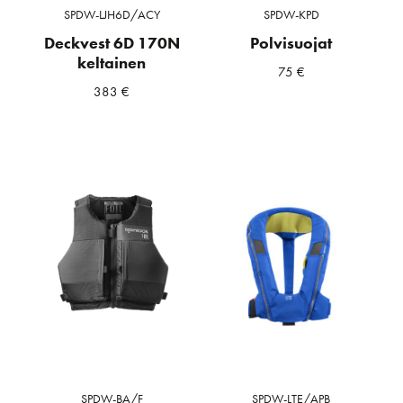
SPDW-LJH6D/ACY
SPDW-KPD
Deckvest 6D 170N
Polvisuojat
keltainen
75
€
383
€
SPDW-BA/F
SPDW-LTE/APB