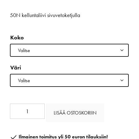
50N kelluntaliivi sivuvetoketjulla
Koko
Väri
Wing
LISÄÄ OSTOSKORIIN
Kelluntaliivi
määrä
Ilmainen toimitus yli 50 euron tilauksiin!