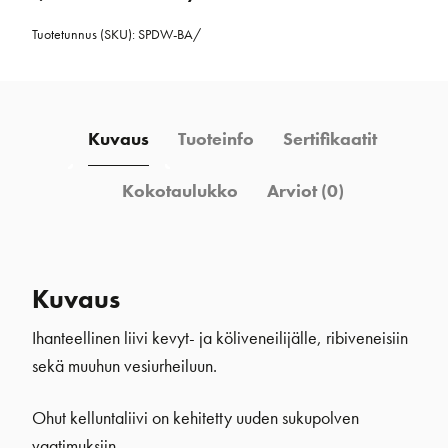
Tuotetunnus (SKU):
SPDW-BA/
Kuvaus
Tuoteinfo
Sertifikaatit
Kokotaulukko
Arviot (0)
Kuvaus
Ihanteellinen liivi kevyt- ja köliveneilijälle, ribiveneisiin
sekä muuhun vesiurheiluun.
Ohut kelluntaliivi on kehitetty uuden sukupolven
vaatimuksiin.