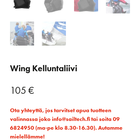
Wing Kelluntaliivi
105
€
Ota yhteyttä, jos tarvitset apua tuotteen
valinnassa joko info@sailtech.fi tai soita 09
6824950 (ma-pe klo 8.30-16.30). Autamme
mielellämme!